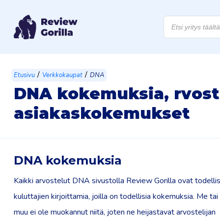
Products
search
/
/
Etusivu
Verkkokaupat
DNA
DNA kokemuksia, rvoste
asiakaskokemukset
DNA kokemuksia
Kaikki arvostelut DNA sivustolla Review Gorilla ovat todelli
kuluttajien kirjoittamia, joilla on todellisia kokemuksia. Me ta
muu ei ole muokannut niitä, joten ne heijastavat arvostelijan