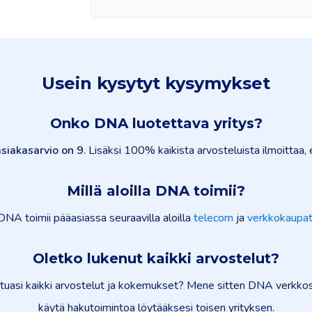
Usein kysytyt kysymykset
Onko DNA luotettava yritys?
siakasarvio on 9
. Lisäksi 100% kaikista arvosteluista ilmoittaa, e
Millä aloilla DNA toimii?
DNA toimii pääasiassa seuraavilla aloilla
telecom
ja
verkkokaupa
Oletko lukenut kaikki arvostelut?
uasi kaikki arvostelut ja kokemukset? Mene sitten DNA verkkosivu
käytä hakutoimintoa löytääksesi toisen yrityksen.