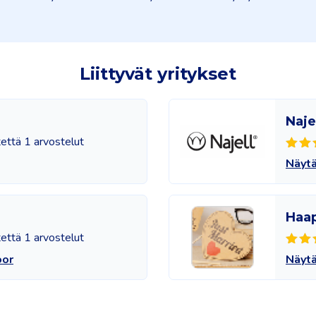
Liittyvät yritykset
Naje
tettä 1 arvostelut
Näytä
Haap
tettä 1 arvostelut
oor
Näytä