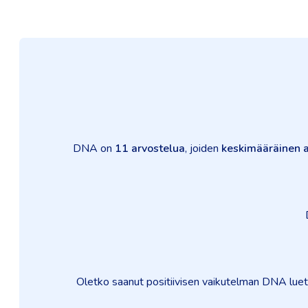
DNA on
11 arvostelua
, joiden
keskimääräinen a
Oletko saanut positiivisen vaikutelman DNA luett