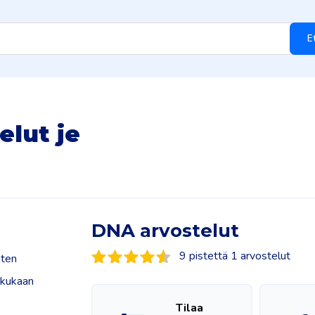
E
lut je
DNA arvostelut
9 pistettä 1 arvostelut
sten
i kukaan
Tilaa