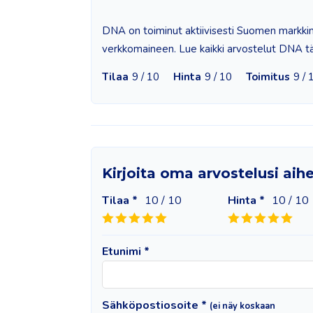
DNA on toiminut aktiivisesti Suomen markkinoi
verkkomaineen. Lue kaikki arvostelut DNA tää
Tilaa
9 / 10
Hinta
9 / 10
Toimitus
9 / 
Kirjoita oma arvostelusi ai
Tilaa *
10
/ 10
Hinta *
10
/ 10
Etunimi *
Sähköpostiosoite *
(ei näy koskaan