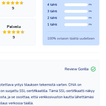
4 tähti
0%
9
3 tähti
0%
2 tähti
0%
1 tähti
0%
Palvelu
9
100% ostaisin täältä uudelleen
Review Gorilla
uotettava yritys tilauksen tekemistä varten. DNA on
on suojattu SSL-sertifikaatilla. Tämä SSL-sertifikaatti näkyy
ta, ja se osoittaa, että verkkosivuston kautta lähettämäsi
tilaus verkossa täällä.