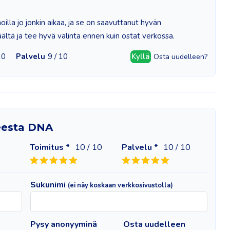
lla jo jonkin aikaa, ja se on saavuttanut hyvän
ltä ja tee hyvä valinta ennen kuin ostat verkossa.
10
Palvelu
9 / 10
Kyllä
Osta uudelleen?
heesta DNA
Toimitus *
10
/ 10
Palvelu *
10
/ 10
Sukunimi
(ei näy koskaan verkkosivustolla)
Pysy anonyyminä
Osta uudelleen