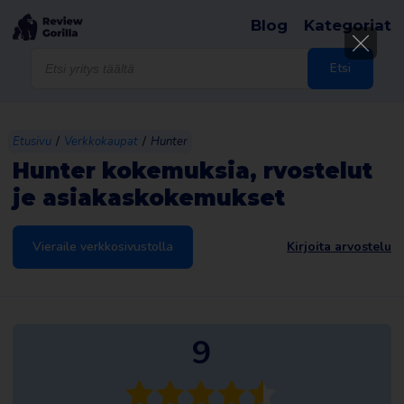
Blog
Kategoriat
Products
search
Etsi
/
/
Etusivu
Verkkokaupat
Hunter
Hunter kokemuksia, rvostelut
je asiakaskokemukset
Vieraile verkkosivustolla
Kirjoita arvostelu
9