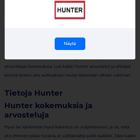
Hunter kokemuksia
Kaikki arvostelut Hunter sivustolla Review Gorilla ovat todellisten
Näytä
kuluttajien kirjoittamia, joilla on todellisia kokemuksia. Me tai
kukaan muu ei ole muokannut niitä, joten ne heijastavat
arvostelijan kokemuksia. Lue kaikki Hunter arvostelut ja ehkäpä
kirjoita itsekin yksi auttaaksesi muita tekemään oikean valinnan.
Tietoja Hunter
Hunter kokemuksia ja
arvosteluja
Hyvä tai vähemmän hyvä kokemus on subjektiivinen, ja se, mitä
yksi ihminen pitää hyvänä, ei välttämättä päde kaikkiin. Siksi kaikki