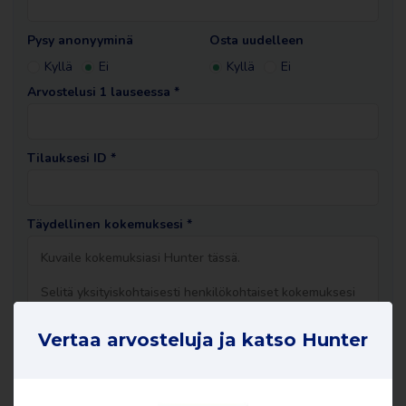
Pysy anonyyminä
Osta uudelleen
Kyllä
Ei
Kyllä
Ei
Arvostelusi 1 lauseessa *
Tilauksesi ID *
Täydellinen kokemuksesi *
Vertaa arvosteluja ja katso Hunter