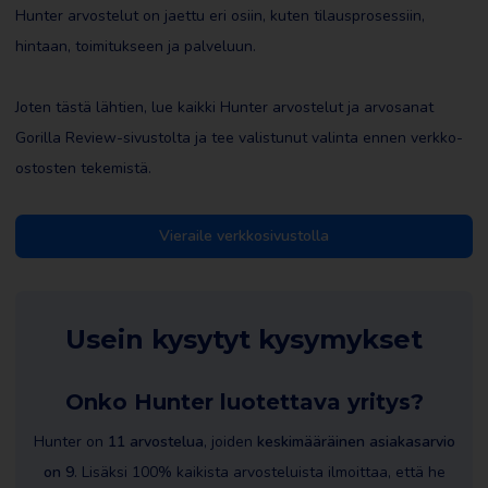
Hunter arvostelut on jaettu eri osiin, kuten tilausprosessiin,
hintaan, toimitukseen ja palveluun.
Joten tästä lähtien, lue kaikki Hunter arvostelut ja arvosanat
Gorilla Review-sivustolta ja tee valistunut valinta ennen verkko-
ostosten tekemistä.
Vieraile verkkosivustolla
Usein kysytyt kysymykset
Onko Hunter luotettava yritys?
Hunter on
11 arvostelua
, joiden
keskimääräinen asiakasarvio
on 9
. Lisäksi 100% kaikista arvosteluista ilmoittaa, että he