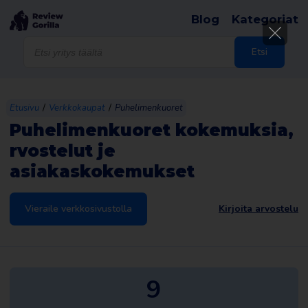
Blog
Kategoriat
Products
search
Etsi
/
/
Etusivu
Verkkokaupat
Puhelimenkuoret
Puhelimenkuoret kokemuksia,
rvostelut je
asiakaskokemukset
Vieraile verkkosivustolla
Kirjoita arvostelu
9