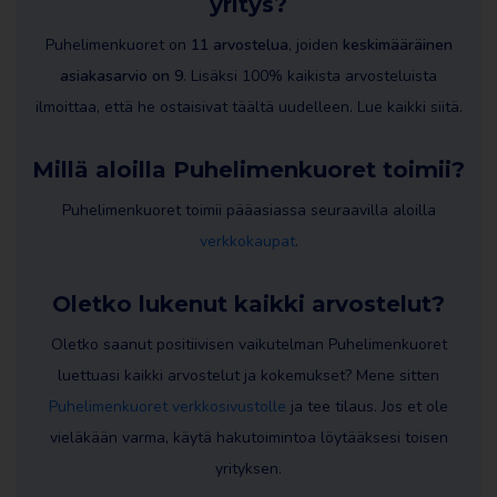
yritys?
Puhelimenkuoret on
11 arvostelua
, joiden
keskimääräinen
asiakasarvio on 9
. Lisäksi 100% kaikista arvosteluista
ilmoittaa, että he ostaisivat täältä uudelleen. Lue kaikki siitä.
Millä aloilla Puhelimenkuoret toimii?
Puhelimenkuoret toimii pääasiassa seuraavilla aloilla
verkkokaupat
.
Oletko lukenut kaikki arvostelut?
Oletko saanut positiivisen vaikutelman Puhelimenkuoret
luettuasi kaikki arvostelut ja kokemukset? Mene sitten
Puhelimenkuoret verkkosivustolle
ja tee tilaus. Jos et ole
vieläkään varma, käytä hakutoimintoa löytääksesi toisen
yrityksen.