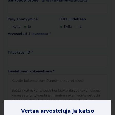
Sähköpostiosoite *
(ei näy koskaan verkkosivustolla)
Pysy anonyyminä
Osta uudelleen
Kyllä
Ei
Kyllä
Ei
Arvostelusi 1 lauseessa *
Tilauksesi ID *
Täydellinen kokemuksesi *
Vertaa arvosteluja ja katso