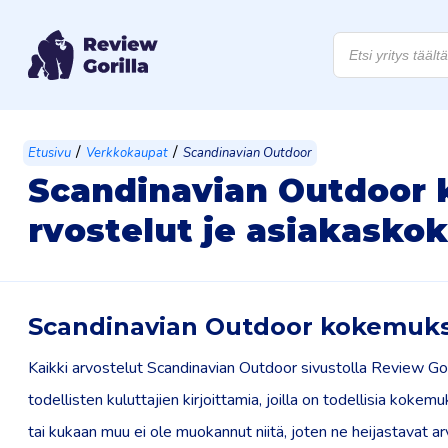
Products
search
/
/
Etusivu
Verkkokaupat
Scandinavian Outdoor
Scandinavian Outdoor 
rvostelut je asiakask
Scandinavian Outdoor kokemuks
Kaikki arvostelut Scandinavian Outdoor sivustolla Review Gor
todellisten kuluttajien kirjoittamia, joilla on todellisia kokem
tai kukaan muu ei ole muokannut niitä, joten ne heijastavat ar