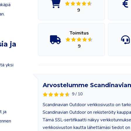
ehkäpä
9
an.
Toimitus
a ja
9
tä yksi
Arvostelumme Scandinavian
9 / 10
Scandinavian Outdoor verkkosivusto on tarkis
t ja
Scandinavian Outdoor on rekisteröity kauppaka
Tämä SSL-sertifikaatti näkyy verkkotunnukse
 ennen
verkkosivuston kautta lähettämäsi tiedot on su