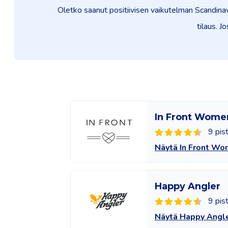
Oletko saanut positiivisen vaikutelman Scandina
tilaus. J
In Front Wome
9 pis
Näytä In Front W
Happy Angler
9 pis
Näytä Happy Angl