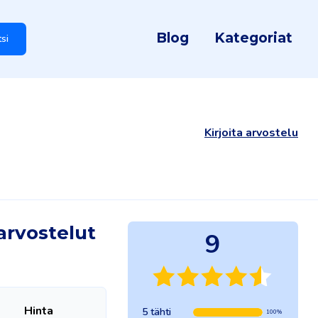
Blog
Kategoriat
tsi
Kirjoita arvostelu
arvostelut
9
Hinta
5 tähti
100%