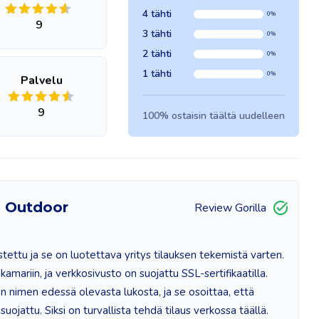
4 tähti
0%
9
3 tähti
0%
2 tähti
0%
1 tähti
0%
Palvelu
9
100% ostaisin täältä uudelleen
 Outdoor
Review Gorilla
tettu ja se on luotettava yritys tilauksen tekemistä varten.
mariin, ja verkkosivusto on suojattu SSL-sertifikaatilla.
n nimen edessä olevasta lukosta, ja se osoittaa, että
ojattu. Siksi on turvallista tehdä tilaus verkossa täällä.