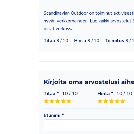
Scandinavian Outdoor on toiminut aktiivisesti
hyvän verkkomaineen. Lue kaikki arvostelut S
ostat verkossa.
Tilaa
9 / 10
Hinta
9 / 10
Toimitus
9 / 
Kirjoita oma arvostelusi ai
Tilaa *
10
/ 10
Hinta *
10
/ 10
Etunimi *