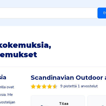
E
kokemuksia,
okemukset
ia
Scandinavian Outdoor 
9 pistettä 1 arvostelut
illa ovat
uksia. Me
vostelijan
Tilaa