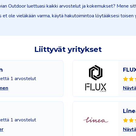
vian Outdoor luettuasi kaikki arvostelut ja kokemukset? Mene sit
os et ole vieläkään varma, käytä hakutoimintoa löytääksesi toisen 
Liittyvät yritykset
n
FLU
tettä 1 arvostelut
omen
Näyt
Line
tettä 1 arvostelut
er
Näytä