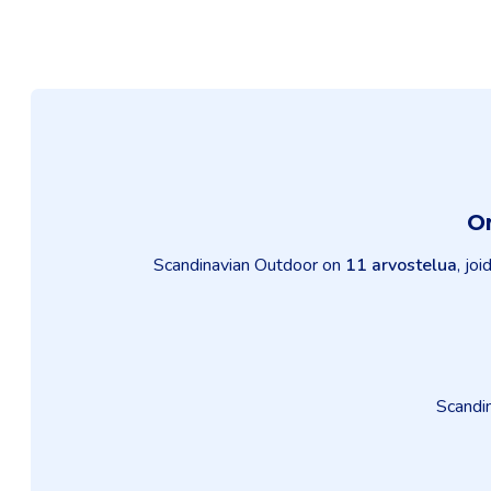
O
Scandinavian Outdoor on
11 arvostelua
, jo
Scandin