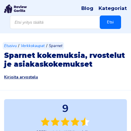
Blog
Kategoriat
Products
search
Etsi
/
/
Etusivu
Verkkokaupat
Sparnet
Sparnet kokemuksia, rvostelut
je asiakaskokemukset
Kirjoita arvostelu
9