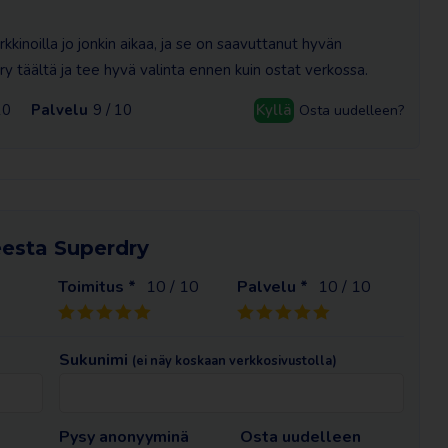
kinoilla jo jonkin aikaa, ja se on saavuttanut hyvän
y täältä ja tee hyvä valinta ennen kuin ostat verkossa.
10
Palvelu
9 / 10
Kyllä
Osta uudelleen?
eesta Superdry
Toimitus *
10
/ 10
Palvelu *
10
/ 10
Sukunimi
(ei näy koskaan verkkosivustolla)
Pysy anonyyminä
Osta uudelleen