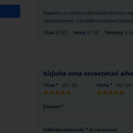
Superdry on toiminut aktiivisesti Suomen mark
verkkomaineen. Lue kaikki arvostelut Superdr
Tilaa
9 / 10
Hinta
9 / 10
Toimitus
9 / 
Kirjoita oma arvostelusi aih
Tilaa *
10
/ 10
Hinta *
10
/ 10
Etunimi *
Sähköpostiosoite *
(ei näy koskaan