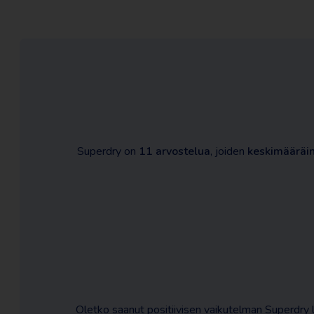
Superdry on
11 arvostelua
, joiden
keskimääräin
Oletko saanut positiivisen vaikutelman Superdry 