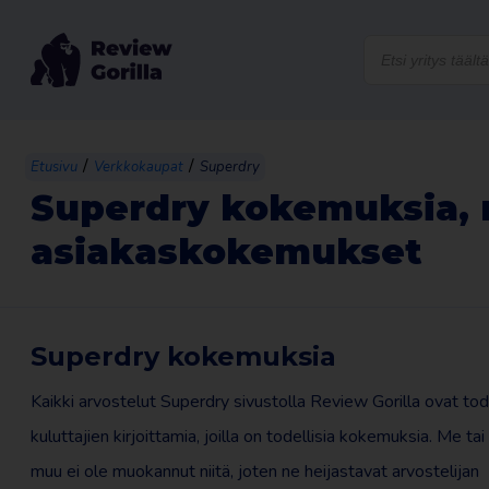
Products
search
/
/
Etusivu
Verkkokaupat
Superdry
Superdry kokemuksia, r
asiakaskokemukset
Superdry kokemuksia
Kaikki arvostelut Superdry sivustolla Review Gorilla ovat tod
kuluttajien kirjoittamia, joilla on todellisia kokemuksia. Me ta
muu ei ole muokannut niitä, joten ne heijastavat arvostelijan