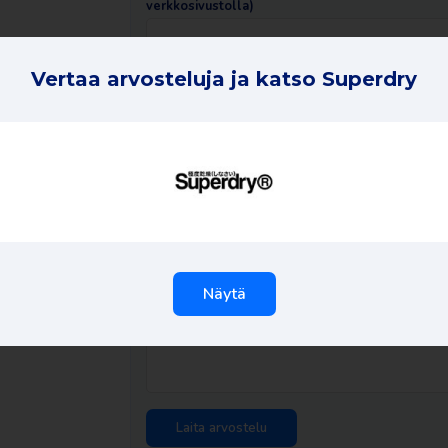
verkkosivustolla)
Vertaa arvosteluja ja katso Superdry
Arvostelusi 1 lauseessa *
Tilauksesi ID *
Täydellinen kokemuksesi *
Näytä