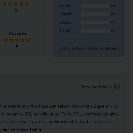
4 tähti
0%
9
3 tähti
0%
2 tähti
0%
1 tähti
0%
Palvelu
9
100% ostaisin täältä uudelleen
Review Gorilla
on luotettava yritys tilauksen tekemistä varten. Superdry on
on suojattu SSL-sertifikaatilla. Tämä SSL-sertifikaatti näkyy
ta, ja se osoittaa, että verkkosivuston kautta lähettämäsi
tilaus verkossa täällä.