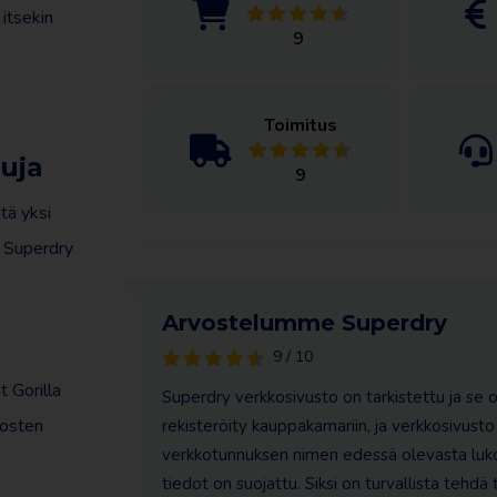
 itsekin
9
Toimitus
uja
9
tä yksi
i Superdry
Arvostelumme Superdry
9 / 10
t Gorilla
Superdry verkkosivusto on tarkistettu ja se 
tosten
rekisteröity kauppakamariin, ja verkkosivusto 
verkkotunnuksen nimen edessä olevasta lukos
tiedot on suojattu. Siksi on turvallista tehdä 