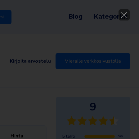
Blog
Kategoriat
tsi
Kirjoita arvostelu
Vieraile verkkosivustolla
9
Hinta
5 tähti
100%