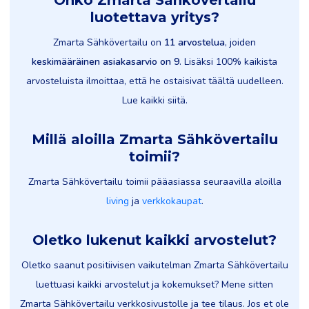
Onko Zmarta Sähkövertailu
luotettava yritys?
Zmarta Sähkövertailu on
11 arvostelua
, joiden
keskimääräinen asiakasarvio on 9
. Lisäksi 100% kaikista
arvosteluista ilmoittaa, että he ostaisivat täältä uudelleen.
Lue kaikki siitä.
Millä aloilla Zmarta Sähkövertailu
toimii?
Zmarta Sähkövertailu toimii pääasiassa seuraavilla aloilla
living
ja
verkkokaupat
.
Oletko lukenut kaikki arvostelut?
Oletko saanut positiivisen vaikutelman Zmarta Sähkövertailu
luettuasi kaikki arvostelut ja kokemukset? Mene sitten
Zmarta Sähkövertailu verkkosivustolle ja tee tilaus. Jos et ole