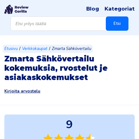
Blog
Kategoriat
Products
search
Etsi
/
/
Etusivu
Verkkokaupat
Zmarta Sähkövertailu
Zmarta Sähkövertailu
kokemuksia, rvostelut je
asiakaskokemukset
Kirjoita arvostelu
9