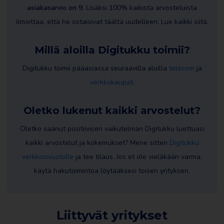
asiakasarvio on 9
. Lisäksi 100% kaikista arvosteluista
ilmoittaa, että he ostaisivat täältä uudelleen. Lue kaikki siitä.
Millä aloilla Digitukku toimii?
Digitukku toimii pääasiassa seuraavilla aloilla
telecom
ja
verkkokaupat
.
Oletko lukenut kaikki arvostelut?
Oletko saanut positiivisen vaikutelman Digitukku luettuasi
kaikki arvostelut ja kokemukset? Mene sitten
Digitukku
verkkosivustolle
ja tee tilaus. Jos et ole vieläkään varma,
käytä hakutoimintoa löytääksesi toisen yrityksen.
Liittyvät yritykset