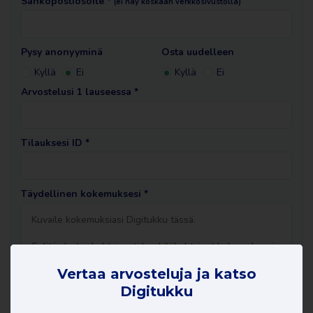
Sähköpostiosoite *
(ei näy koskaan verkkosivustolla)
Pysy anonyyminä
Osta uudelleen
Kyllä
Ei
Kyllä
Ei
Arvostelusi 1 lauseessa *
Tilauksesi ID *
Täydellinen kokemuksesi *
Vertaa arvosteluja ja katso
Digitukku