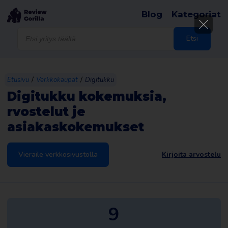
Blog
Kategoriat
Products
search
Etsi
/
/
Etusivu
Verkkokaupat
Digitukku
Digitukku kokemuksia,
rvostelut je
asiakaskokemukset
Vieraile verkkosivustolla
Kirjoita arvostelu
9