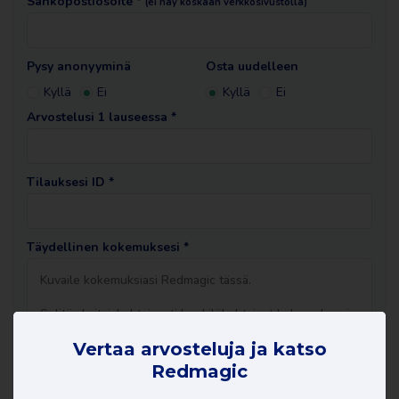
Sähköpostiosoite *
(ei näy koskaan verkkosivustolla)
Pysy anonyyminä
Osta uudelleen
Kyllä
Ei
Kyllä
Ei
Arvostelusi 1 lauseessa *
Tilauksesi ID *
Täydellinen kokemuksesi *
Vertaa arvosteluja ja katso
Redmagic