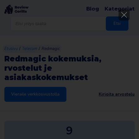
Blog
Kategoriat
Products
search
Etsi
/
/
Etusivu
Telecom
Redmagic
Redmagic kokemuksia,
rvostelut je
asiakaskokemukset
Vieraile verkkosivustolla
Kirjoita arvostelu
9