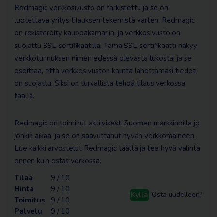
Redmagic verkkosivusto on tarkistettu ja se on
luotettava yritys tilauksen tekemistä varten. Redmagic
on rekisteröity kauppakamariin, ja verkkosivusto on
suojattu SSL-sertifikaatilla. Tämä SSL-sertifikaatti näkyy
verkkotunnuksen nimen edessä olevasta lukosta, ja se
osoittaa, että verkkosivuston kautta lähettämäsi tiedot
on suojattu. Siksi on turvallista tehdä tilaus verkossa
täällä.
Redmagic on toiminut aktiivisesti Suomen markkinoilla jo
jonkin aikaa, ja se on saavuttanut hyvän verkkomaineen.
Lue kaikki arvostelut Redmagic täältä ja tee hyvä valinta
ennen kuin ostat verkossa.
Tilaa
9 / 10
Hinta
9 / 10
Kyllä
Osta uudelleen?
Toimitus
9 / 10
Palvelu
9 / 10