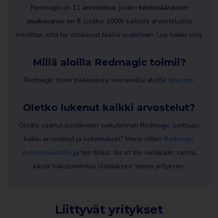
Redmagic on
11 arvostelua
, joiden
keskimääräinen
asiakasarvio on 9
. Lisäksi 100% kaikista arvosteluista
ilmoittaa, että he ostaisivat täältä uudelleen. Lue kaikki siitä.
Millä aloilla Redmagic toimii?
Redmagic toimii pääasiassa seuraavilla aloilla
telecom
.
Oletko lukenut kaikki arvostelut?
Oletko saanut positiivisen vaikutelman Redmagic luettuasi
kaikki arvostelut ja kokemukset? Mene sitten
Redmagic
verkkosivustolle
ja tee tilaus. Jos et ole vieläkään varma,
käytä hakutoimintoa löytääksesi toisen yrityksen.
Liittyvät yritykset