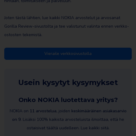
hintaan, toimitukseen ja palveluun.
Joten tästä lähtien, lue kaikki NOKIA arvostelut ja arvosanat
Gorilla Review-sivustolta ja tee valistunut valinta ennen verkko-
ostosten tekemistä.
Vieraile verkkosivustolla
Usein kysytyt kysymykset
Onko NOKIA luotettava yritys?
NOKIA on
11 arvostelua
, joiden
keskimääräinen asiakasarvio
on 9
. Lisäksi 100% kaikista arvosteluista ilmoittaa, että he
ostaisivat täältä uudelleen. Lue kaikki siitä.