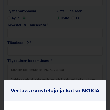
Pysy anonyyminä
Osta uudelleen
Kyllä
Ei
Kyllä
Ei
Arvostelusi 1 lauseessa *
Tilauksesi ID *
Täydellinen kokemuksesi *
Vertaa arvosteluja ja katso NOKIA