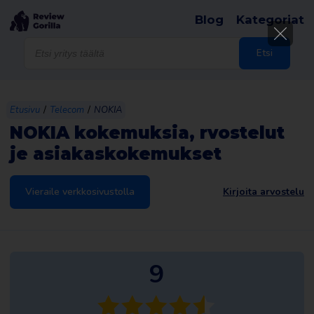
Blog
Kategoriat
Products
search
Etsi
/
/
Etusivu
Telecom
NOKIA
NOKIA kokemuksia, rvostelut
je asiakaskokemukset
Vieraile verkkosivustolla
Kirjoita arvostelu
9