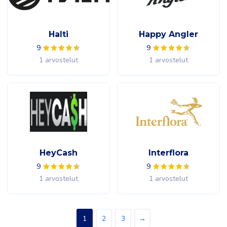
Halti
Happy Angler
9
9
1 arvostelut
1 arvostelut
HeyCash
Interflora
9
9
1 arvostelut
1 arvostelut
1
2
3
→