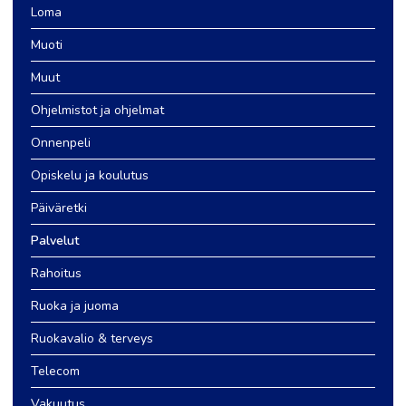
Loma
Muoti
Muut
Ohjelmistot ja ohjelmat
Onnenpeli
Opiskelu ja koulutus
Päiväretki
Palvelut
Rahoitus
Ruoka ja juoma
Ruokavalio & terveys
Telecom
Vakuutus