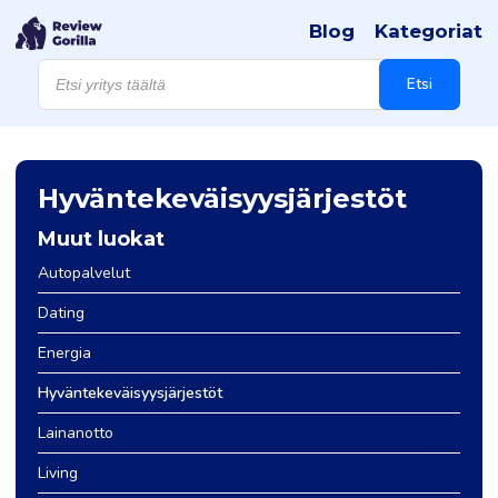
Blog
Kategoriat
Products
search
Etsi
Hyväntekeväisyysjärjestöt
Muut luokat
Autopalvelut
Dating
Energia
Hyväntekeväisyysjärjestöt
Lainanotto
Living