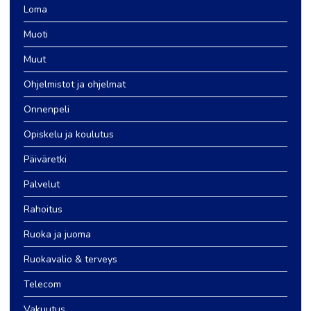
Loma
Muoti
Muut
Ohjelmistot ja ohjelmat
Onnenpeli
Opiskelu ja koulutus
Päiväretki
Palvelut
Rahoitus
Ruoka ja juoma
Ruokavalio & terveys
Telecom
Vakuutus