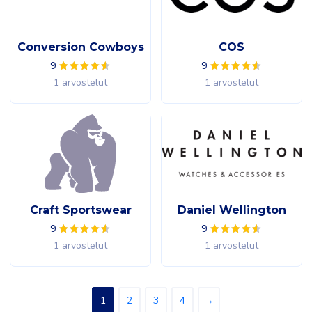
Conversion Cowboys
COS
9
9
1 arvostelut
1 arvostelut
Craft Sportswear
Daniel Wellington
9
9
1 arvostelut
1 arvostelut
1
2
3
4
→