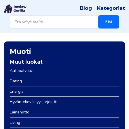
Blog
Kategoriat
Products
search
Etsi
Muoti
Muut luokat
Autopalvelut
Dating
Energia
Hyväntekeväisyysjärjestöt
Lainanotto
Living