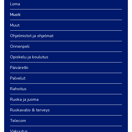
Loma
Muoti
Muut
Ohjelmistot ja ohjelmat
Onnenpeli
Opiskelu ja koulutus
Päiväretki
Palvelut
Rahoitus
Ruoka ja juoma
Ruokavalio & terveys
Telecom
Vakuutus