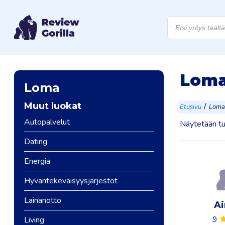
Products
search
Lom
Loma
Muut luokat
/
Etusivu
Loma
Autopalvelut
Näytetään tu
Dating
Energia
Hyväntekeväisyysjärjestöt
Lainanotto
Ai
9
Living