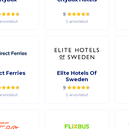
9
arvostelut
1 arvostelut
ct Ferries
Elite Hotels Of
Sweden
9
arvostelut
1 arvostelut