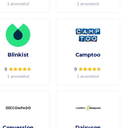
1 arvostelut
1 arvostelut
Blinkist
Camptoo
9
9
1 arvostelut
1 arvostelut
Conversion
Daisycon