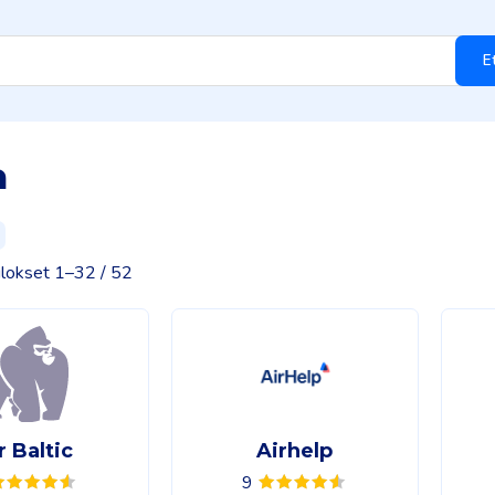
E
a
lokset 1–32 / 52
r Baltic
Airhelp
9