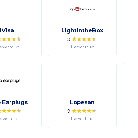
iVisa
LightintheBox
9
arvostelut
1 arvostelut
 Earplugs
Lopesan
9
arvostelut
1 arvostelut