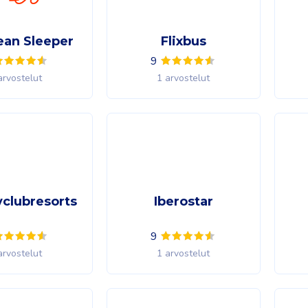
ean Sleeper
Flixbus
9
arvostelut
1 arvostelut
yclubresorts
Iberostar
9
arvostelut
1 arvostelut