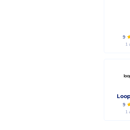
9
1 
Loop
9
1 