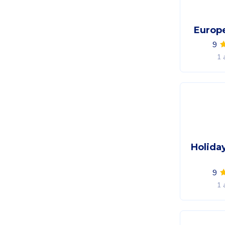
Europ
9
1 
Holida
9
1 