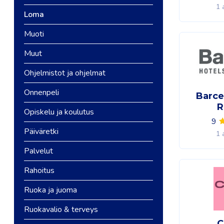
1 
Loma
Muoti
Muut
Ohjelmistot ja ohjelmat
Onnenpeli
Barce
R
Opiskelu ja koulutus
9
Päiväretki
1 
Palvelut
Rahoitus
Ruoka ja juoma
Ruokavalio & terveys
C