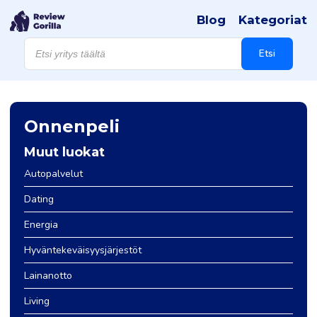
Blog
Kategoriat
Products
search
Etsi
Onnenpeli
Muut luokat
Autopalvelut
Dating
Energia
Hyväntekeväisyysjärjestöt
Lainanotto
Living