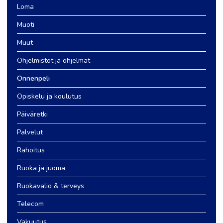
Loma
Muoti
Muut
Ohjelmistot ja ohjelmat
Onnenpeli
Opiskelu ja koulutus
Päiväretki
Palvelut
Rahoitus
Ruoka ja juoma
Ruokavalio & terveys
Telecom
Vakuutus