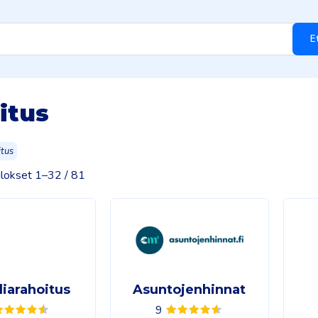
E
itus
tus
lokset 1–32 / 81
iarahoitus
Asuntojenhinnat
9