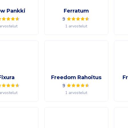
ow Pankki
Ferratum
9
arvostelut
1 arvostelut
Fixura
Freedom Rahoitus
F
9
arvostelut
1 arvostelut