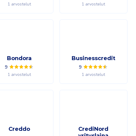
1 arvostelut
1 arvostelut
Bondora
Businesscredit
9
9
1 arvostelut
1 arvostelut
Creddo
CrediNord
yrityslaina