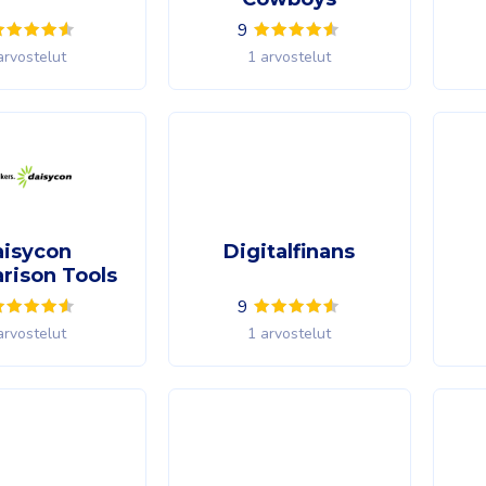
9
arvostelut
1 arvostelut
aisycon
Digitalfinans
rison Tools
9
arvostelut
1 arvostelut