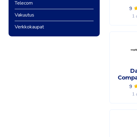
Telecom
9
Vakuutus
1 
Verkkokaupat
D
Compa
9
1 