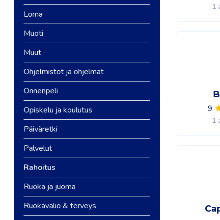
1 
Loma
Muoti
Muut
Ohjelmistot ja ohjelmat
Onnenpeli
B
9
Opiskelu ja koulutus
1 
Päiväretki
Palvelut
Rahoitus
Ruoka ja juoma
Ruokavalio & terveys
Cap