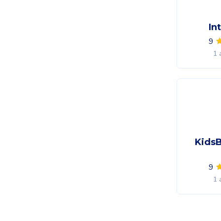
In
9
1 
Kids
9
1 