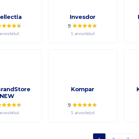
tellectia
Invesdor
9
arvostelut
1 arvostelut
BrandStore
Kompar
NEW
9
arvostelut
1 arvostelut