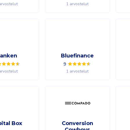
arvostelut
1 arvostelut
anken
Bluefinance
9
arvostelut
1 arvostelut
ital Box
Conversion
Cowboys