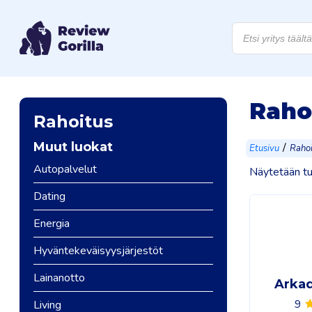
Products
search
Raho
Rahoitus
Muut luokat
/
Etusivu
Rahoi
Autopalvelut
Näytetään tu
Dating
Energia
Hyväntekeväisyysjärjestöt
Lainanotto
Arkad
9
Living